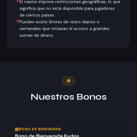
El casino impone restricciones geográficas, lo que
significa que no está disponible para jugadores
de ciertos países.
Pueden existir límites de retiro diarios o
semanales que retrasan el acceso a grandes
sumas de dinero.
🎁
Nuestros Bonos
BONO DE BIENVENIDA
Bono de Bienvenida Kudos