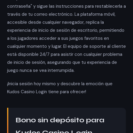
contraseña" y sigue las instrucciones para restablecerla a
través de tu correo electrónico. La plataforma móvil,
accesible desde cualquier navegador, replica la
experiencia de inicio de sesión de escritorio, permitiendo
a los jugadores acceder a sus juegos favoritos en
cualquier momento y lugar. El equipo de soporte al cliente
está disponible 24/7 para asistir con cualquier problema
de inicio de sesión, asegurando que tu experiencia de
juego nunca se vea interrumpida.
¡Inicia sesión hoy mismo y descubre la emoción que
Kudos Casino Login tiene para ofrecer!
Bono sin depósito para
Kudos Casino Login