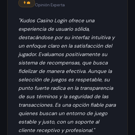
👨‍💼
Opinión Experta
"Kudos Casino Login ofrece una
experiencia de usuario sólida,
destacándose por su interfaz intuitiva y
un enfoque claro en la satisfacción del
jugador. Evaluamos positivamente su
sistema de recompensas, que busca
fidelizar de manera efectiva. Aunque la
selección de juegos es respetable, su
punto fuerte radica en la transparencia
de sus términos y la seguridad de las
transacciones. Es una opción fiable para
quienes buscan un entorno de juego
estable y justo, con un soporte al
cliente receptivo y profesional."