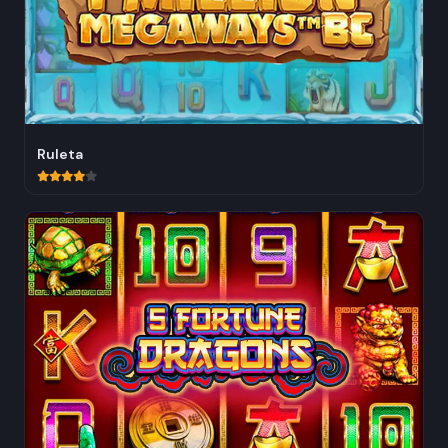
Ruleta