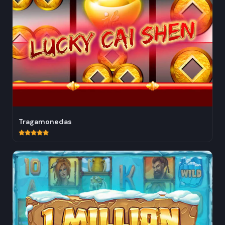
Tragamonedas