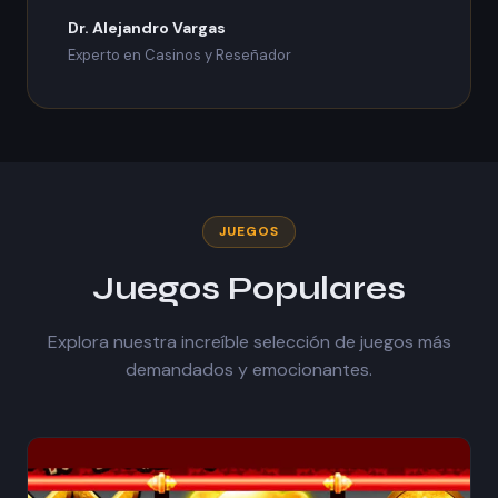
Dr. Alejandro Vargas
Experto en Casinos y Reseñador
JUEGOS
Juegos Populares
Explora nuestra increíble selección de juegos más
demandados y emocionantes.