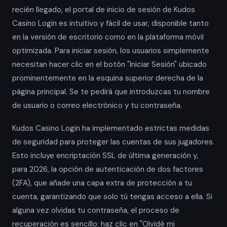
recién llegado, el portal de inicio de sesión de Kudos
Casino Login es intuitivo y fácil de usar, disponible tanto
en la versión de escritorio como en la plataforma móvil
optimizada. Para iniciar sesión, los usuarios simplemente
necesitan hacer clic en el botón "Iniciar Sesión" ubicado
prominentemente en la esquina superior derecha de la
página principal. Se te pedirá que introduzcas tu nombre
de usuario o correo electrónico y tu contraseña.
Kudos Casino Login ha implementado estrictas medidas
de seguridad para proteger las cuentas de sus jugadores.
Esto incluye encriptación SSL de última generación y,
para 2026, la opción de autenticación de dos factores
(2FA), que añade una capa extra de protección a tu
cuenta, garantizando que solo tú tengas acceso a ella. Si
alguna vez olvidas tu contraseña, el proceso de
recuperación es sencillo: haz clic en "Olvidé mi