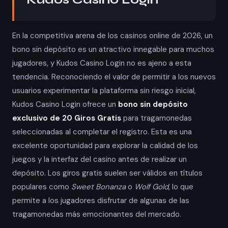
En la competitiva arena de los casinos online de 2026, un
bono sin depósito es un atractivo innegable para muchos
jugadores, y Kudos Casino Login no es ajeno a esta
tendencia. Reconociendo el valor de permitir a los nuevos
usuarios experimentar la plataforma sin riesgo inicial,
Kudos Casino Login ofrece un
bono sin depósito
exclusivo de 20 Giros Gratis
para tragamonedas
seleccionadas al completar el registro. Esta es una
excelente oportunidad para explorar la calidad de los
juegos y la interfaz del casino antes de realizar un
depósito. Los giros gratis suelen ser válidos en títulos
populares como
Sweet Bonanza
o
Wolf Gold
, lo que
permite a los jugadores disfrutar de algunas de las
tragamonedas más emocionantes del mercado.