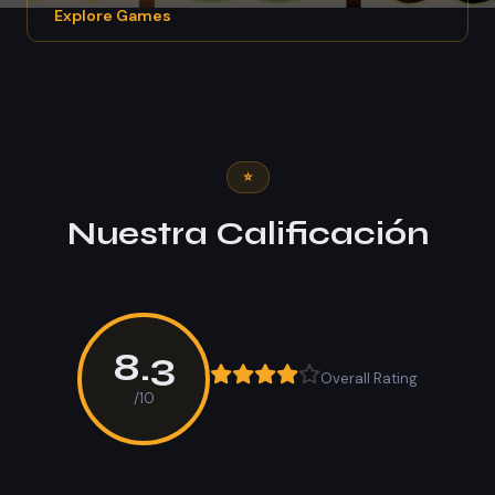
Explore Games
⭐
Nuestra Calificación
8.3
Overall Rating
/10