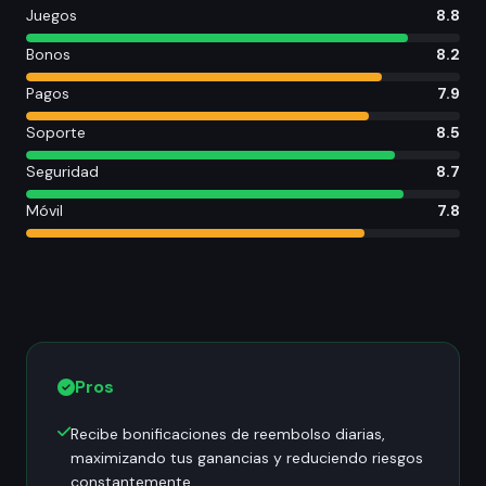
Juegos
8.8
Bonos
8.2
Pagos
7.9
Soporte
8.5
Seguridad
8.7
Móvil
7.8
Pros
Recibe bonificaciones de reembolso diarias,
maximizando tus ganancias y reduciendo riesgos
constantemente.