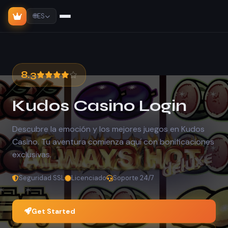
🌐
ES
8.3
Kudos Casino Login
Descubre la emoción y los mejores juegos en Kudos
Casino. Tu aventura comienza aquí con bonificaciones
exclusivas.
Seguridad SSL
Licenciado
Soporte 24/7
Get Started