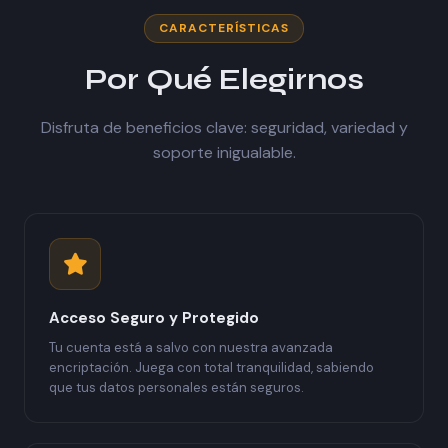
CARACTERÍSTICAS
Por Qué Elegirnos
Disfruta de beneficios clave: seguridad, variedad y
soporte inigualable.
Acceso Seguro y Protegido
Tu cuenta está a salvo con nuestra avanzada
encriptación. Juega con total tranquilidad, sabiendo
que tus datos personales están seguros.